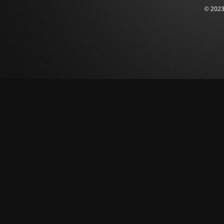
© 202