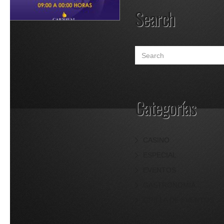
Search
Categorías
CASINO
ESPECIAL
EVENTOS
GASTRONOMÍA
GRILLA DE EVENTOS
NOTICIAS