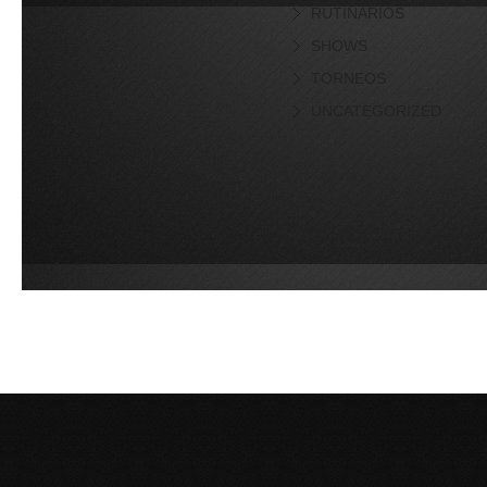
RUTINARIOS
SHOWS
TORNEOS
UNCATEGORIZED