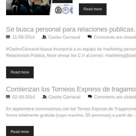
Read more
Se busca personal para relaciones publicas.
11-09-2014
Casino Carnaval
Comments are closed
#CasinoCarnaval busca incorporal a su equipo de marketing persona
Relacionista Publica, favor enviar los C.V al correo:
marketing@cas
Read more
Comienzan los Torneos Express de tragamo
02-09-2014
Casino Carnaval
Comments are close
En septiembre comenzamos con los Torneo Express de Tragamoneda
forma totalmente gratuita (cupo maximo, 50 personas) a partir de...
Read more