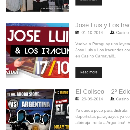
José Luis y Los Ir
01-10-2014
Casino
Vuelve a Paraguay una leyen
Jose Luis y Los Iracundos con
en Casino Carnaval!!...
Read more
El Coliseo – 2º Edi
29-09-2014
Casino
Ya queda poco para disfrutar
deportistas paraguayos ya co
albirroja frente a Argentina!! 