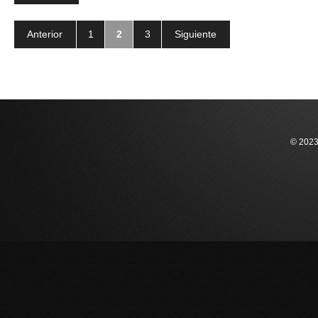
Anterior
1
2
3
Siguiente
© 202